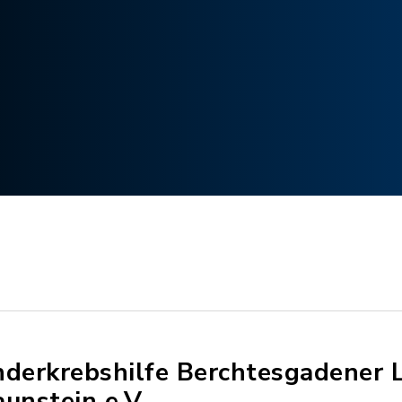
nderkrebshilfe Berchtesgadener 
aunstein e.V.