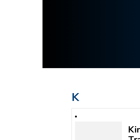
K
Ki
Tr