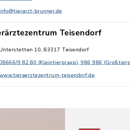
info@tierarzt-brunner.de
erärztezentrum Teisendorf
Unterstetten 10, 83317 Teisendorf
08666/9 82 80 (Kleintierpraxis), 986 986 (Großtierp
www.tieraerztezentrum-teisendorf.de