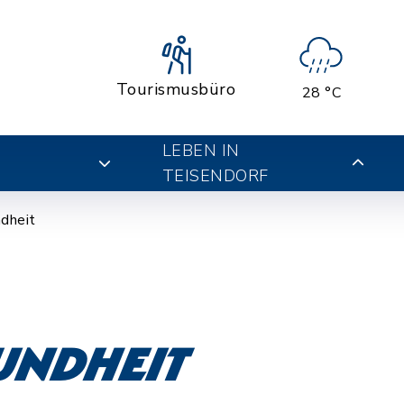
Tourismusbüro
28 °C
LEBEN IN
TEISENDORF
dheit
undheit