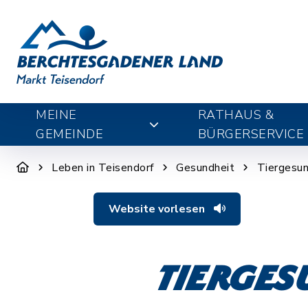
MEINE
RATHAUS &
GEMEINDE
BÜRGERSERVICE
Leben in Teisendorf
Gesundheit
Tiergesun
Website vorlesen
Tierges