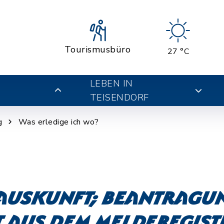
Tourismusbüro
27 °C
LEBEN IN
TEISENDORF
g
Was erledige ich wo?
auskunft; Beantragu
 aus dem Melderegist