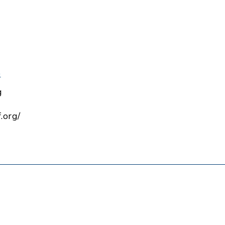
e
g
.org/