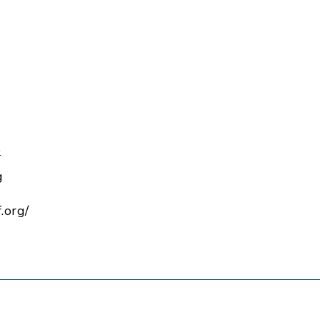
e
g
.org/