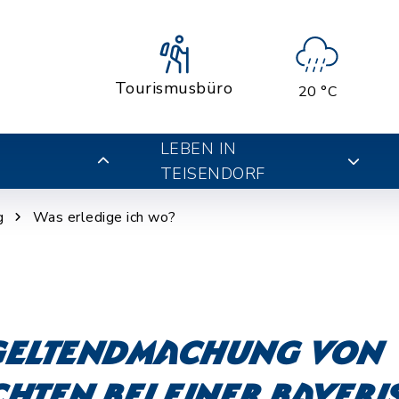
Tourismusbüro
20 °C
LEBEN IN
TEISENDORF
g
Was erledige ich wo?
 Geltendmachung von
hten bei einer bayer