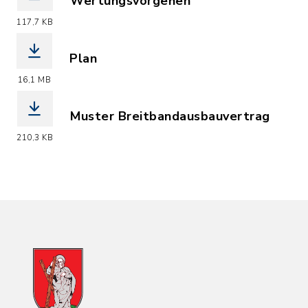
Wertungsvorgehen
(Dateiname: TEI_M4_Anlage_2_zu_Pkt_
117,7 KB
Plan
(Dateiname: TEI_M4_Plan.pdf, Dateier
16,1 MB
Muster Breitbandausbauvertrag
(Dateiname: Tei_M4_MUSTER_160108_B
210,3 KB