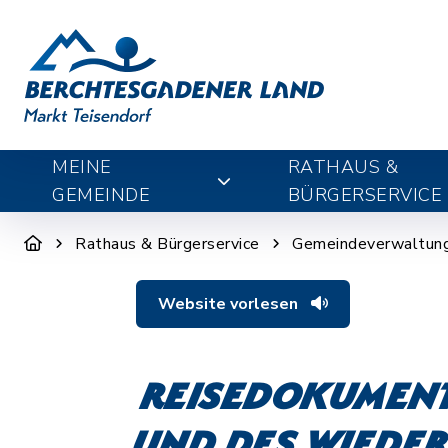
MEINE
RATHAUS &
GEMEINDE
BÜRGERSERVICE
Rathaus & Bürgerservice
Gemeindeverwaltun
Website vorlesen
Reisedokumente
und des Wiede