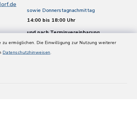
orf.de
sowie Donnerstagnachmittag
14:00 bis 18:00 Uhr
und nach Terminvereinbarung
 zu ermöglichen. Die Einwilligung zur Nutzung weiterer
en
Datenschutzhinweisen
.
and
efreiheit
Datenschutz
Impressum
-Einstellungen