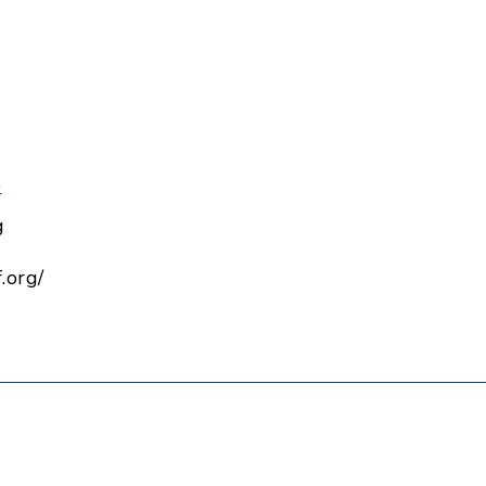
e
g
.org/