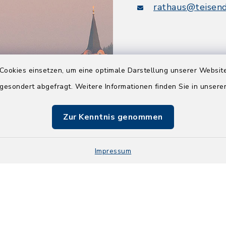
rathaus@teisend
Cookies einsetzen, um eine optimale Darstellung unserer Website
Quicklinks
 gesondert abgefragt. Weitere Informationen finden Sie in unser
Tourismusbüro
Zur Kenntnis genommen
BayernPortal
Berchtesgadener L
Impressum
Kontakt
Barrier
Sitemap
Cookie