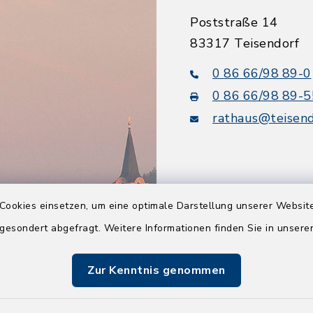
Poststraße 14
83317 Teisendorf
0 86 66/98 89-0
0 86 66/98 89-5
rathaus@teisend
Cookies einsetzen, um eine optimale Darstellung unserer Website
Quicklinks
 gesondert abgefragt. Weitere Informationen finden Sie in unser
Tourismusbüro
Zur Kenntnis genommen
BayernPortal
Berchtesgadener L