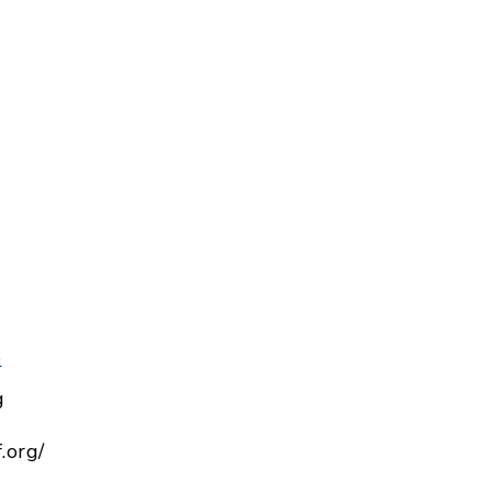
e
g
.org/