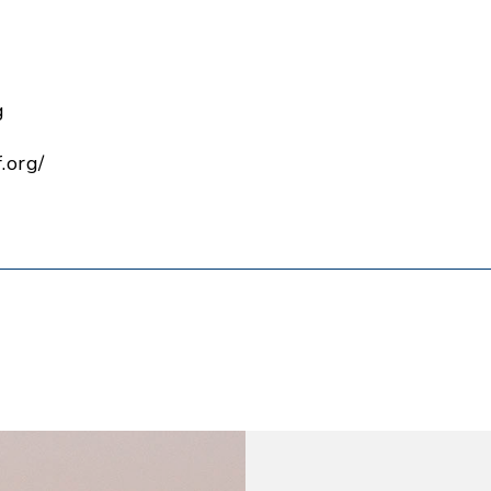
g
.org/