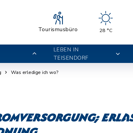
Tourismusbüro
28 °C
LEBEN IN
TEISENDORF
g
Was erledige ich wo?
omversorgung; Erlas
dnung