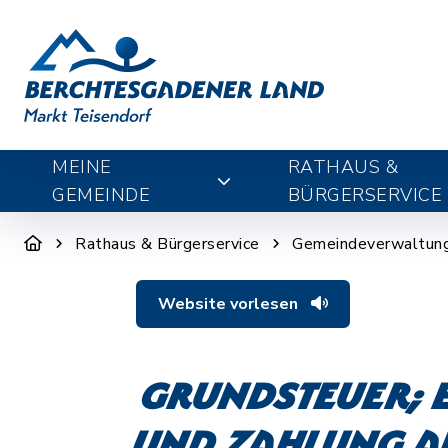
MEINE
RATHAUS &
GEMEINDE
BÜRGERSERVICE
Rathaus & Bürgerservice
Gemeindeverwaltun
Website vorlesen
Grundsteuer; 
und Zahlung a