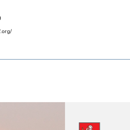
g
.org/