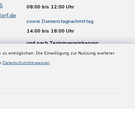
5
08:00 bis 12:00 Uhr
orf.de
sowie Donnerstagnachmittag
14:00 bis 18:00 Uhr
und nach Terminvereinbarung
 zu ermöglichen. Die Einwilligung zur Nutzung weiterer
en
Datenschutzhinweisen
.
and
efreiheit
Datenschutz
Impressum