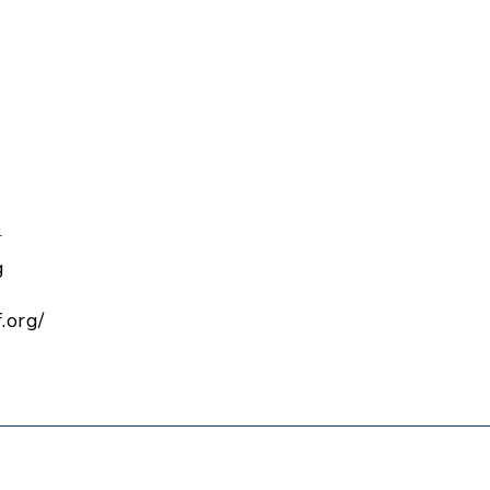
e
g
.org/