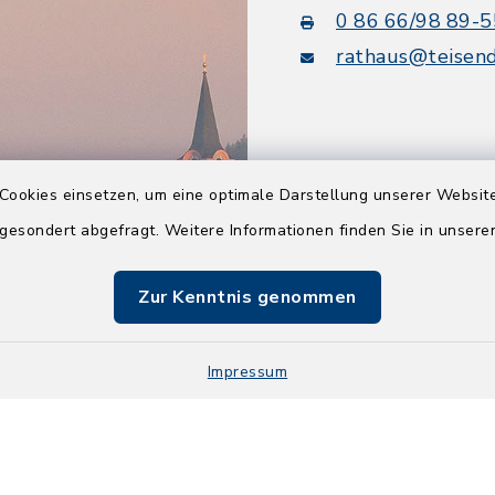
0 86 66/98 89-5
rathaus@teisend
Cookies einsetzen, um eine optimale Darstellung unserer Website
Quicklinks
 gesondert abgefragt. Weitere Informationen finden Sie in unser
Tourismusbüro
Zur Kenntnis genommen
BayernPortal
Berchtesgadener L
Impressum
Kontakt
Barrier