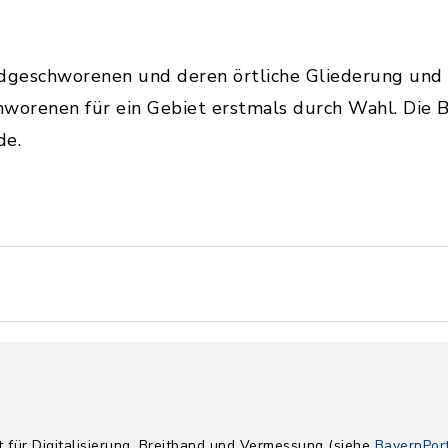
dgeschworenen und deren örtliche Gliederung und Z
hworenen für ein Gebiet erstmals durch Wahl. Die
de.
 für Digitalisierung, Breitband und Vermessung (siehe
BayernPor