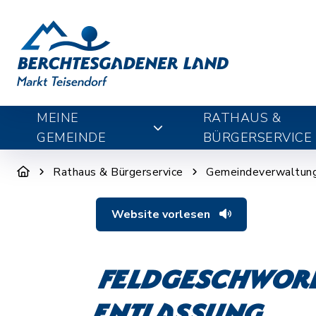
MEINE
RATHAUS &
GEMEINDE
BÜRGERSERVICE
Rathaus & Bürgerservice
Gemeindeverwaltun
Website vorlesen
Feldgeschwore
Entlassung