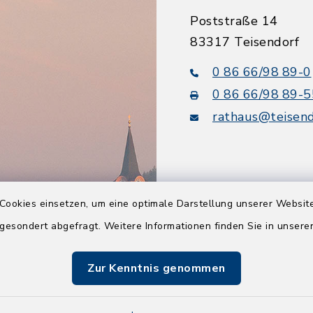
Poststraße 14
83317 Teisendorf
0 86 66/98 89-0
0 86 66/98 89-5
rathaus@teisend
Cookies einsetzen, um eine optimale Darstellung unserer Website
Quicklinks
 gesondert abgefragt. Weitere Informationen finden Sie in unser
Tourismusbüro
Zur Kenntnis genommen
BayernPortal
Berchtesgadener L