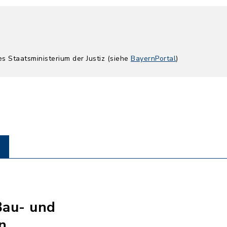
es Staatsministerium der Justiz (siehe
BayernPortal
)
Bau- und
n