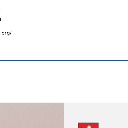
e
g
.org/