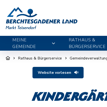
MEINE
RATHAUS &
GEMEINDE
BÜRGERSERVICE
Rathaus & Bürgerservice
Gemeindeverwaltun
Website vorlesen
Kindergär