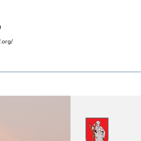
g
.org/