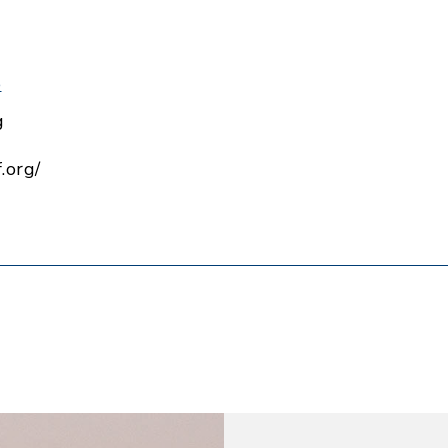
e
g
.org/