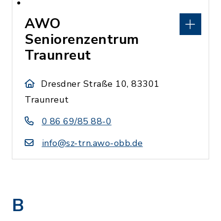
AWO
Seniorenzentrum
Traunreut
Dresdner Straße 10, 83301
Traunreut
0 86 69/85 88-0
info@sz-trn.awo-obb.de
B