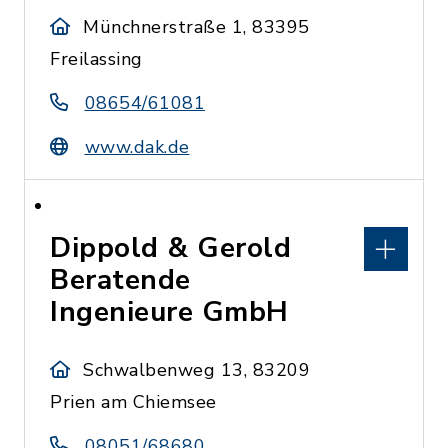
Münchnerstraße 1, 83395
Freilassing
08654/61081
www.dak.de
Dippold & Gerold
Beratende
Ingenieure GmbH
Schwalbenweg 13, 83209
Prien am Chiemsee
08051/68680