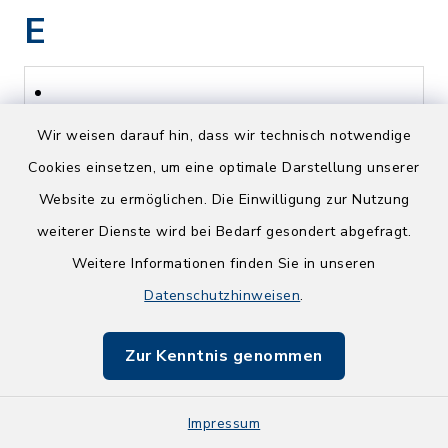
E
Eberlein-Käufl,
Wir weisen darauf hin, dass wir technisch notwendige
Rainer
Cookies einsetzen, um eine optimale Darstellung unserer
Website zu ermöglichen. Die Einwilligung zur Nutzung
Oberreit 10, 83317
weiterer Dienste wird bei Bedarf gesondert abgefragt.
Teisendorf
Weitere Informationen finden Sie in unseren
Datenschutzhinweisen
.
08666 9278507
https://www.naturheilpraxis-
Zur Kenntnis genommen
teisenberg.de
Impressum