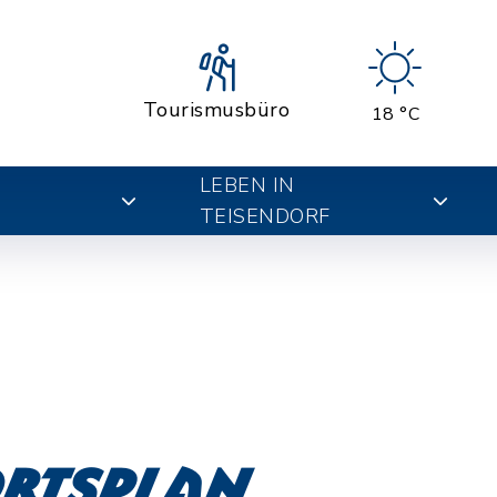
Tourismusbüro
18 °C
LEBEN IN
TEISENDORF
Ortsplan