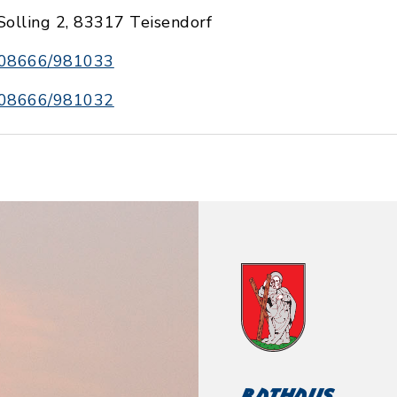
Solling 2, 83317 Teisendorf
08666/981033
08666/981032