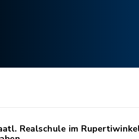
aatl. Realschule im Rupertiwinkel
aben