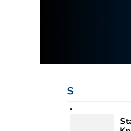
S
St
Kn